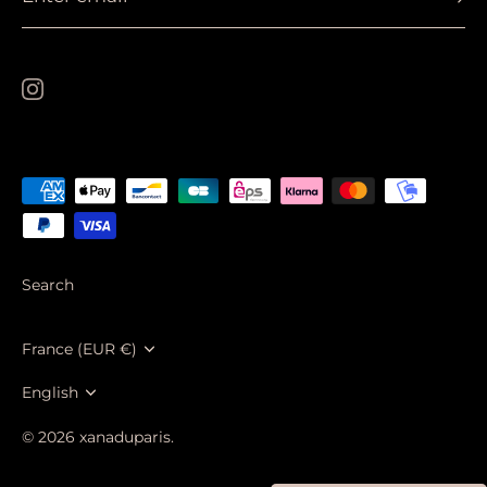
Search
Currency
France (EUR €)
Language
English
© 2026
xanaduparis
.