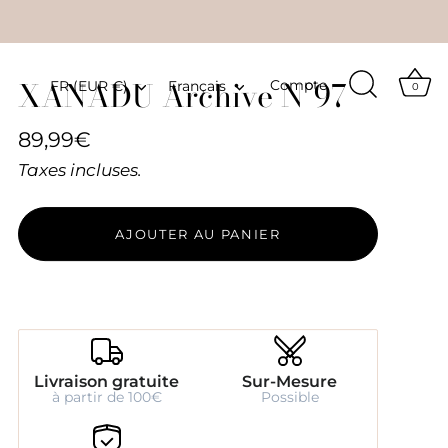
XANADU Archive N°97
Devise
Langue
Compte
FR (EUR €)
Français
0
89,99€
Taxes incluses.
AJOUTER AU PANIER
Livraison gratuite
Sur-Mesure
à partir de 100€
Possible