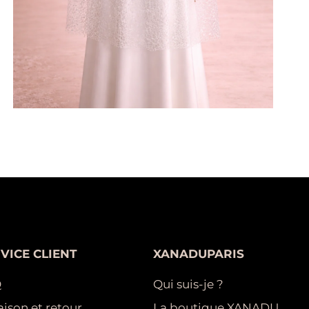
VICE CLIENT
XANADUPARIS
Q
Qui suis-je ?
aison et retour
La boutique XANADU